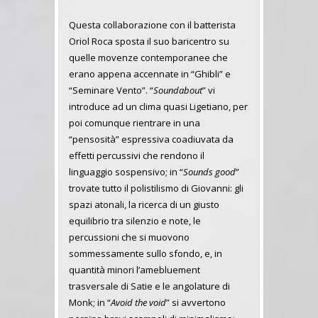
Questa collaborazione con il batterista
Oriol Roca sposta il suo baricentro su
quelle movenze contemporanee che
erano appena accennate in “Ghibli” e
“Seminare Vento”. “
Soundabout
” vi
introduce ad un clima quasi Ligetiano, per
poi comunque rientrare in una
“pensosità” espressiva coadiuvata da
effetti percussivi che rendono il
linguaggio sospensivo; in “
Sounds good
”
trovate tutto il polistilismo di Giovanni: gli
spazi atonali, la ricerca di un giusto
equilibrio tra silenzio e note, le
percussioni che si muovono
sommessamente sullo sfondo, e, in
quantità minori l’amebluement
trasversale di Satie e le angolature di
Monk; in “
Avoid the void
” si avvertono