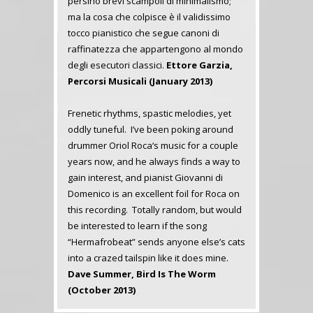
persino brevi scampoli di minimalismo;
ma la cosa che colpisce è il validissimo
tocco pianistico che segue canoni di
raffinatezza che appartengono al mondo
degli esecutori classici.
Ettore Garzia,
Percorsi Musicali (January 2013)
Frenetic rhythms, spastic melodies, yet
oddly tuneful. I’ve been poking around
drummer Oriol Roca‘s music for a couple
years now, and he always finds a way to
gain interest, and pianist Giovanni di
Domenico is an excellent foil for Roca on
this recording. Totally random, but would
be interested to learn if the song
“Hermafrobeat” sends anyone else’s cats
into a crazed tailspin like it does mine.
Dave Summer, Bird Is The Worm
(October 2013)