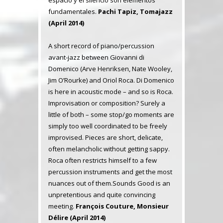
espacio y el silencio son elementos
fundamentales.
Pachi Tapiz, Tomajazz
(April 2014)
A short record of piano/percussion
avant-jazz between Giovanni di
Domenico (Arve Henriksen, Nate Wooley,
Jim O’Rourke) and Oriol Roca. Di Domenico
is here in acoustic mode – and so is Roca.
Improvisation or composition? Surely a
little of both – some stop/go moments are
simply too well coordinated to be freely
improvised. Pieces are short, delicate,
often melancholic without getting sappy.
Roca often restricts himself to a few
percussion instruments and get the most
nuances out of them.
Sounds Good is an
unpretentious and quite convincing
meeting.
François Couture, Monsieur
Délire (April 2014)