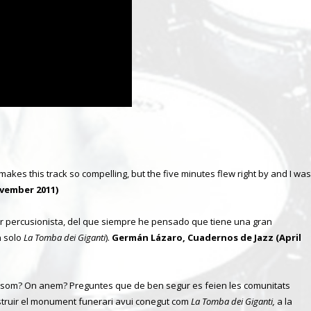
makes this track so compelling, but the five minutes flew right by and I was
ovember 2011)
cir percusionista, del que siempre he pensado que tiene una gran
n solo
La Tomba dei Giganti
).
Germán Lázaro, Cuadernos de Jazz (April
n som? On anem? Preguntes que de ben segur es feien les comunitats
struir el monument funerari avui conegut com
La Tomba dei Giganti,
a la