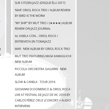
SUR CITIZEN JAZZ (DISQUE ÉLU 2017)
‘MAR’ ORIOL ROCA TRIO / ALBUM REVIEW
BY BIRD IS THE WORM
“MY SHIP” BY MUT TRIO / (★★★★) ALBUM
REVIEW ON JAZZ JOURNAL
AL HABLA CON… ORIOL ROCA /
ENTREVISTA EN TOMAJAZZ
t
MAR · NEW ALBUM BY ORIOL ROCA TRIO
s
MUT TRIO FEATURING MASA KAMAGUCHI ·
NEW ALBUM
PICCOLA ORCHESTRA GAGARIN · NEW
ALBUM
SLOW & CANELA · TOUR 2016
GIOVANNI DI DOMENICO & ORIOL ROCA ·
LIVE AT FESTIVAL DE JAZZ DE VIC 2016 BY
CARLOS PÉREZ CRUZ (CONCERT + AUDIO
INTERVIEW)