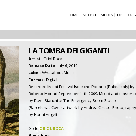
HOME
ABOUT
MEDIA
DISCOGR
LA TOMBA DEI GIGANTI
Artist
: Oriol Roca
Release Date
: July 6, 2010
Label
: Whatabout Music
Format
: Digital
Recorded live at Festival Isole che Parlano (Palau, Italy) by
Roberto Monari September 11th 2009. Mixed and mastere
by Dave Bianchi at The Emergency Room Studio
(Barcelona). Cover artwork by Andrea Cirotto. Photograph
by Nanni Angeli
Go to
ORIOL ROCA
Buy album: