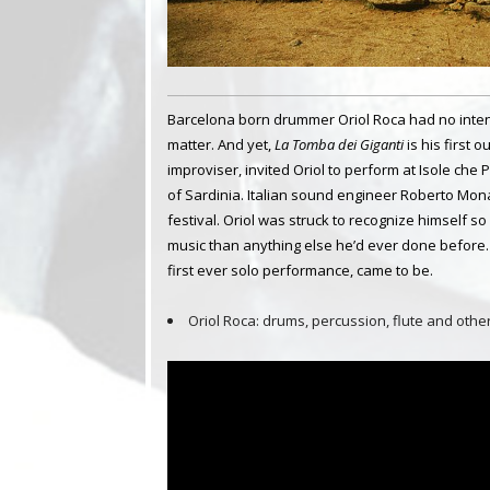
Barcelona born drummer Oriol Roca had no intenti
matter. And yet,
La Tomba dei Giganti
is his first 
improviser, invited Oriol to perform at Isole che Pa
of Sardinia. Italian sound engineer Roberto Mon
festival. Oriol was struck to recognize himself so
music than anything else he’d ever done before. 
first ever solo performance, came to be.
Oriol Roca: drums, percussion, flute and othe