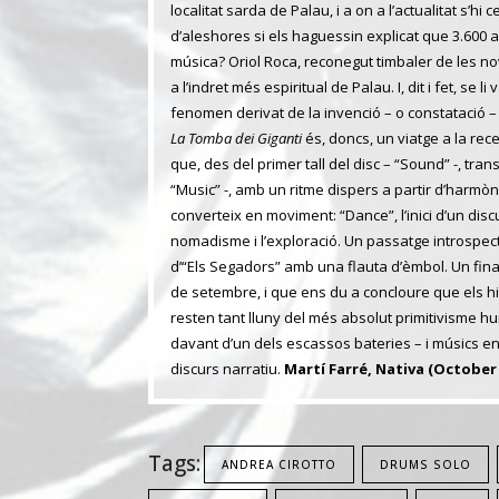
localitat sarda de Palau, i a on a l’actualitat s’h
d’aleshores si els haguessin explicat que 3.600 
música? Oriol Roca, reconegut timbaler de les nov
a l’indret més espiritual de Palau. I, dit i fet, se 
fenomen derivat de la invenció – o constatació – 
La Tomba dei Giganti
és, doncs, un viatge a la rec
que, des del primer tall del disc – “Sound” -, tr
“Music” -, amb un ritme dispers a partir d’harmò
converteix en moviment: “Dance”, l’inici d’un dis
nomadisme i l’exploració. Un passatge introspect
d’“Els Segadors” amb una flauta d’èmbol. Un fina
de setembre, i que ens du a concloure que els hi
resten tant lluny del més absolut primitivisme hu
davant d’un dels escassos bateries – i músics en
discurs narratiu.
Martí Farré, Nativa (October 
Tags:
ANDREA CIROTTO
DRUMS SOLO