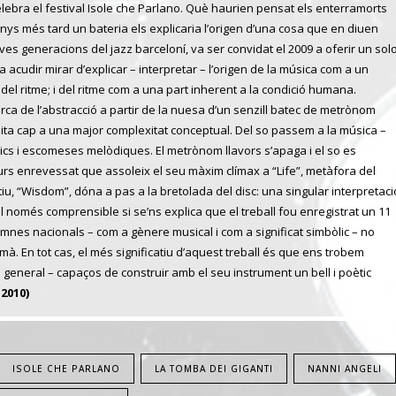
i celebra el festival Isole che Parlano. Què haurien pensat els enterramorts
anys més tard un bateria els explicaria l’origen d’una cosa que en diuen
es generacions del jazz barceloní, va ser convidat el 2009 a oferir un sol
li va acudir mirar d’explicar – interpretar – l’origen de la música com a un
del ritme; i del ritme com a una part inherent a la condició humana.
erca de l’abstracció a partir de la nuesa d’un senzill batec de metrònom
ansita cap a una major complexitat conceptual. Del so passem a la música –
nics i escomeses melòdiques. El metrònom llavors s’apaga i el so es
curs enrevessat que assoleix el seu màxim clímax a “Life”, metàfora del
iu, “Wisdom”, dóna a pas a la bretolada del disc: una singular interpretaci
l només comprensible si se’ns explica que el treball fou enregistrat un 11
mnes nacionals – com a gènere musical i com a significat simbòlic – no
mà. En tot cas, el més significatiu d’aquest treball és que ens trobem
 general – capaços de construir amb el seu instrument un bell i poètic
2010)
ISOLE CHE PARLANO
LA TOMBA DEI GIGANTI
NANNI ANGELI