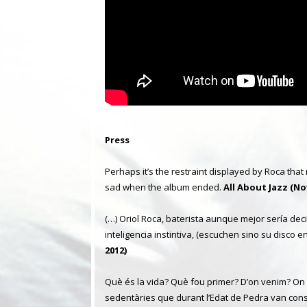
Press
Perhaps it’s the restraint displayed by Roca that 
sad when the album ended.
All About Jazz (N
(…) Oriol Roca, baterista aunque mejor sería de
inteligencia instintiva, (escuchen sino su disco e
2012)
Què és la vida? Què fou primer? D’on venim? O
sedentàries que durant l’Edat de Pedra van con