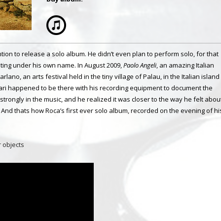
on to release a solo album. He didn’t even plan to perform solo, for that
outing under his own name. In August 2009,
Paolo Angeli
, an amazing Italian
rlano, an arts festival held in the tiny village of Palau, in the Italian island
ari happened to be there with his recording equipment to document the
 strongly in the music, and he realized it was closer to the way he felt abou
And thats how Roca’s first ever solo album, recorded on the evening of hi
r objects