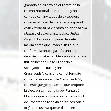
grabado en directo en el Teatro de la
Escena Nacional de Narbonne y ha
contado con invitados de excepción,
como es el caso del guitarrista español
Jaime Pantaleón
, la videasta finlandesa
Mia
Makela
y el saxofonista polaco
Radek
Knop
. El disco se compone de siete
movimientos que llevan el título que
conforma la antología más una especie
de suite con aires ambientales y aroma a
thriller llamada Rage. El principio
sosegado, nocturno y lirista de
Crossroads V colisiona con el formato
críptico y pantanoso de Crossroads VI,
con esos juegos traviesos que propone
la electrónica insuflada por Pantaleón.
Mientras que la rítmica plenamente funk
de Crossroads IV se da de bruces con la
orgía percussiva que se dirime en