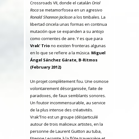
Crossroads VII, donde el catalán
Oriol
Roca
se metamorfosea en un agresivo
Ronald Shannon Jackson
a los timbales. La
libertad cincela unas formas en continua
mutación que se expanden a su antojo
como corrientes de aire. Y es que para
Vrak’ Trio
no existen fronteras algunas
en lo que se refiere a la música.
Miguel
Ángel Sánchez Gárate, B-Ritmos
(February 2012)
Un projet complètement fou. Une osmose
volontairement désorganisée, faite de
paradoxes, de faux semblants sonores.
Un foutoir incommensurable, au service
de la plus intense des créativités.
Vrak’Trio est un groupe (dés)articulé
autour de trois malicieux artistes, en la
personne de Laurent Guitton au tuba,
Etienne Lecomte à la flûte traversière et