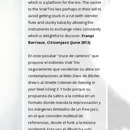
which is a platform for the trio. The secret
to the Vrak’Trio lies perhaps in their will to
avoid getting stuck in a rut (with slender
flute and stocky tuba) by allowing the
instruments to exchange roles constantly
which is delightful to discover.
Franpi
Barriaux, Citizenjazz (June 2012)
En este peculiar “cruce de caminos” que
propone el indómito
Vrak’ Trio
seguramente que venderían su alma sin
contemplaciones al
Miles Davis
de
Bitches
Brew
o al
Ornette Coleman
de
Dancing in
your head
o
Song X
. Y todo porque su
propuesta da saltos a la comba en un
formato donde manda la improvisación y
los márgenes ilimitados de un free-jazz,
en el que coinciden multitud de
referencias, desde el funk a la música
incidental. Esta vez el álbum ha sido