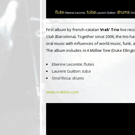
First album by french-catalan
Vrak’ Trio
live rec
Club
(Barcelona).
Together since 2006, the trio 
oral music with influences of world music, funk, 
The album includes
In A Mellow Tone
(Duke Ellingt
Etienne Lecomte: flutes
Laurent Guitton: tuba
Oriol Roca: drums
www.vraktrio.com