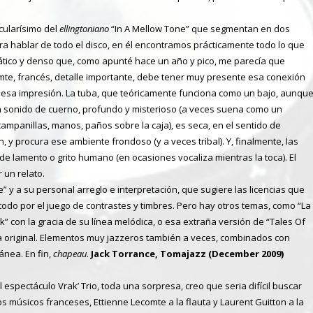
icularísimo del
ellingtoniano
“In A Mellow Tone” que segmentan en dos
a hablar de todo el disco, en él encontramos prácticamente todo lo que
lvático y denso que, como apunté hace un año y pico, me parecía que
mte, francés, detalle importante, debe tener muy presente esa conexión
an esa impresión. La tuba, que teóricamente funciona como un bajo, aunqu
 sonido de cuerno, profundo y misterioso (a veces suena como un
(campanillas, manos, paños sobre la caja), es seca, en el sentido de
 y procura ese ambiente frondoso (y a veces tribal). Y, finalmente, las
e lamento o grito humano (en ocasiones vocaliza mientras la toca). El
 un relato.
 y a su personal arreglo e interpretación, que sugiere las licencias que
todo por el juego de contrastes y timbres. Pero hay otros temas, como “La
con la gracia de su línea melódica, o esa extraña versión de “Tales Of
a original. Elementos muy jazzeros también a veces, combinados con
nea. En fin,
chapeau
.
Jack Torrance, Tomajazz (December 2009)
l espectáculo Vrak’ Trio, toda una sorpresa, creo que seria difícil buscar
os músicos franceses, Ettienne Lecomte a la flauta y Laurent Guitton a la