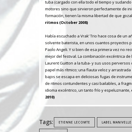
tuba (cargado con ella todo el tiempo y sudando 
motores sino que sirvieron perfectamente de inici
formación, tienen la misma libertad de que gozab
ritmos (October 2008)
Había escuchado a Vrak’ Trio hace cosa de un añ
solvente baterista, en unos cuantos proyectos p
Paolo Angeli. Y si bien de esa primera vez no re
mejor del festival. La combinación excéntrica de 
Laurent Guitton a la tuba- y sus usos perversos
papel más rítmico; una flauta veloz y arrastrad
bajos se escapa en deliciosas fugas de instrumen
de ritmos contundentes y casi bailables, a frag
idioma excéntrico, un tanto frío y espeluznante
2010)
Tags:
ETIENNE LECOMTE
LABEL MANIVELLE