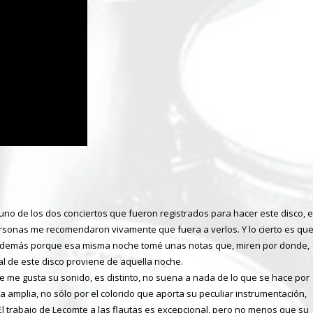
uno de los dos conciertos que fueron registrados para hacer este disco, e
rsonas me recomendaron vivamente que fuera a verlos. Y lo cierto es qu
é además porque esa misma noche tomé unas notas que, miren por donde,
al de este disco proviene de aquella noche.
ue me gusta su sonido, es distinto, no suena a nada de lo que se hace por
 amplia, no sólo por el colorido que aporta su peculiar instrumentación,
 El trabajo de Lecomte a las flautas es excepcional, pero no menos que su