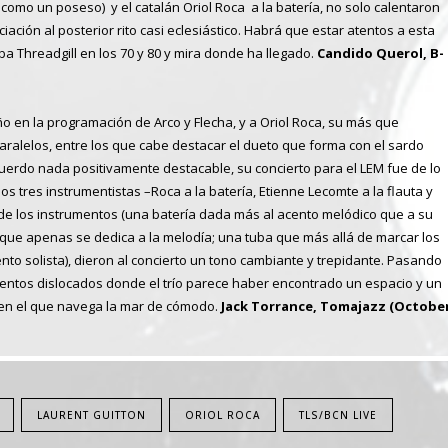
como un poseso) y el catalán Oriol Roca a la batería, no solo calentaron
ación al posterior rito casi eclesiástico. Habrá que estar atentos a esta
a Threadgill en los 70 y 80 y mira donde ha llegado.
Candido Querol, B-
o en la programación de Arco y Flecha, y a Oriol Roca, su más que
aralelos, entre los que cabe destacar el dueto que forma con el sardo
cuerdo nada positivamente destacable, su concierto para el LEM fue de lo
los tres instrumentistas –Roca a la batería, Etienne Lecomte a la flauta y
 de los instrumentos (una batería dada más al acento melódico que a su
a que apenas se dedica a la melodía; una tuba que más allá de marcar los
to solista), dieron al concierto un tono cambiante y trepidante. Pasando
mentos dislocados donde el trío parece haber encontrado un espacio y un
, en el que navega la mar de cómodo.
Jack Torrance, Tomajazz (Octobe
LAURENT GUITTON
ORIOL ROCA
TLS/BCN LIVE