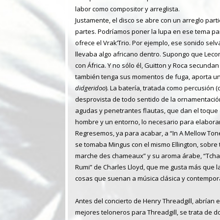
labor como compositor y arreglista.
Justamente, el disco se abre con un arreglo part
partes. Podríamos poner la lupa en ese tema par
ofrece el Vrak’Trio. Por ejemplo, ese sonido se
llevaba algo africano dentro. Supongo que Leco
con África. Y no sólo él, Guitton y Roca secund
también tenga sus momentos de fuga, aporta un
didgeridoo
). La batería, tratada como percusión 
desprovista de todo sentido de la ornamentación,
agudas y penetrantes flautas, que dan el toque d
hombre y un entorno, lo necesario para elaborar
Regresemos, ya para acabar, a “In A Mellow Tone”
se tomaba Mingus con el mismo Ellington, sobre 
marche des chameaux” y su aroma árabe, “Tchak” 
Rumi” de Charles Lloyd, que me gusta más que l
cosas que suenan a música clásica y contemporá
Antes del concierto de Henry Threadgill, abrían e
mejores teloneros para Threadgill, se trata de d